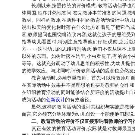
长期以来
,按照传统的评价模式, 教育活动似乎
棒周围,秩序井然地答问,答完教师事前准备的问题,
教材、同样的教师,在两种不同的教育活动设计中幼
说出秋天的变化树叶落在什么地方谁着见了把它当成
容,教师提问也围绕粉诗欣内容,这就使孩子的思维受
指导幼儿看图时,特别注意指导他们仔细观察,之后
方⋯ ⋯这时幼儿的思维特别活跃,他们不仅从课本上
以外的东西。如树叶落在沟里,小虫看见了,有的说小虫
等等。这就充分调动了幼儿思维的积极性,为幼儿提供
的教学效应。与此同时,评价教育活动的观念也必然发
教育活动时
,必须尊重教师。首先可以请教师对
在实际活动中效果并不是理想的也要对教师的创作和
在组织教育活动的同时能够结合所评价的活动提出自己
成为活动的
创新设计
的有效途径。
显然
,这样的教育活动的设计其组织与实施是教
而言,它必须充分地体现为幼儿创设一个能使他们想说
二、教育活动的评价不仅直接形响着教师的学习
真正有效的教育活动评价
,实际就是对教师最直