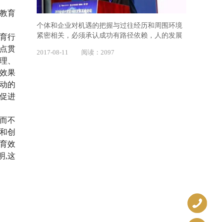
教育
个体和企业对机遇的把握与过往经历和周围环境
紧密相关，必须承认成功有路径依赖，人的发展
育行
有轨迹可循。
点贯
2017-08-11 阅读：2097
理、
效果
动的
否促进
而不
和创
育效
明,这