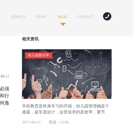
E
SERVICE
NEWS
BLOG
CONTACT
服务
新闻
专家讲坛
联系我们
相关资讯
幼儿创新办学
-08-11
师必须
维和行
何激
学前教育是终身学习的开端，幼儿园管理确是个
难题，超车道设计，运营追求的是效率，要节
流，要控制成本，
2017-08-11 阅读：2196