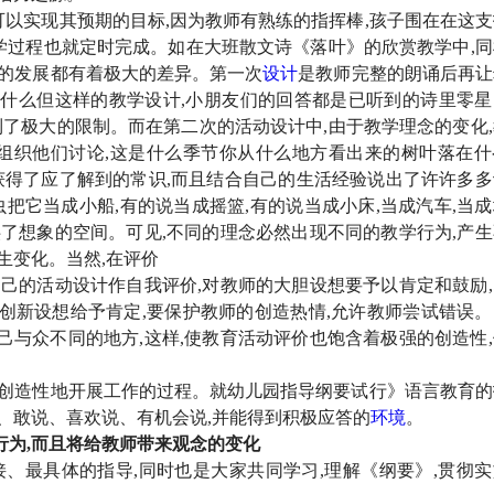
也可以实现其预期的目标,因为教师有熟练的指挥棒,孩子围在在这
教学过程也就定时完成。如在大班散文诗《落叶》的欣赏教学中,
儿的发展都有着极大的差异。第一次
设计
是教师完整的朗诵后再让
什么但这样的教学设计,小朋友们的回答都是已听到的诗里零星
到了极大的限制。而在第二次的活动设计中,由于教学理念的变化
就组织他们讨论,这是什么季节你从什么地方看出来的树叶落在什
获得了应了解到的常识,而且结合自己的生活经验说出了许许多多
把它当成小船,有的说当成摇篮,有的说当成小床,当成汽车,当
了想象的空间。可见,不同的理念必然出现不同的教学行为,产生
生变化。当然,在评价
自己的活动设计作自我评价,对教师的大胆设想要予以肯定和鼓励
创新设想给予肯定,要保护教师的创造热情,允许教师尝试错误。
与众不同的地方,这样,使教育活动评价也饱含着极强的创造性,
师创造性地开展工作的过程。就幼儿园指导纲要试行》语言教育的
、敢说、喜欢说、有机会说,并能得到积极应答的
环境
。
行为
,而且将给教师带来观念的变化
接、最具体的指导,同时也是大家共同学习,理解《纲要》,贯彻