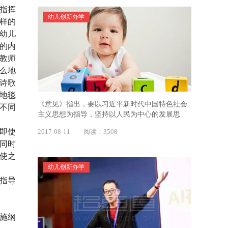
支指挥
幼儿创新办学
同样的
幼儿
的内
,教师
么地
诗歌
成地毯
《意见》指出，要以习近平新时代中国特色社会
不同
主义思想为指导，坚持以人民为中心的发展思
想，以需求和问题为导向，推进供给侧结构性改
,即使
2017-08-11 阅读：3508
革
同时
使之
幼儿创新办学
指导
实施纲